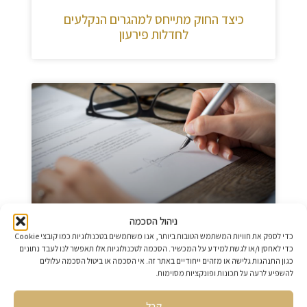
כיצד החוק מתייחס למהגרים הנקלעים
לחדלות פירעון
ניהול הסכמה
כדי לספק את חוויות המשתמש הטובות ביותר, אנו משתמשים בטכנולוגיות כמו קובצי Cookie
כיצד עובדים זרים יכולים לדרוש החזר מס
כדי לאחסן ו/או לגשת למידע על המכשיר. הסכמה לטכנולוגיות אלו תאפשר לנו לעבד נתונים
כגון התנהגות גלישה או מזהים ייחודיים באתר זה. אי הסכמה או ביטול הסכמה עלולים
להשפיע לרעה על תכונות ופונקציות מסוימות.
קבל