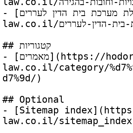
law.co.il/מה-לדעת-על-זכויות-וחובות-בהגירה/)

- [איך פועלת מערכת בית הדין לעררים?](https://hodorov-
law.co.il/איך-פועלת-מערכת-בית-הדין-לעררים/)

## קטגוריות

- [מאמרים](https://hodorov-
law.co.il/category/%d7%
d7%9d/)

## Optional

- [Sitemap index](https