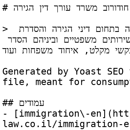
# עו"ד מתן חודורוב: מתן חודורוב משרד עורך דין הגירה

> מתן חודורוב משרד עורכי דין מתמחה בתחום דיני הגירה והסדרת 
מעמד בישראל\. משרד עו"ד המספק שירותים משפטיים וביניהם הסדר 
קשי מקלט, איחוד משפחות ועוד
Generated by Yoast SEO 
file, meant for consump
## עמודים

- [immigration\-en](htt
law.co.il/immigration-en