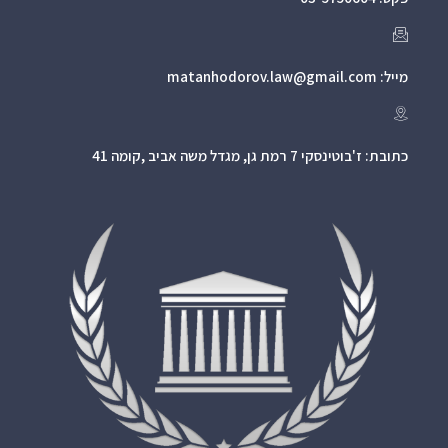
מייל: matanhodorov.law@gmail.com
כתובת: ז'בוטינסקי 7 רמת גן, מגדל משה אביב ,קומה 41