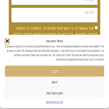
אני מאשר/ת כי הפרטים שמסרתי בטופס זה נמסרו
מרצוני החופשי, וכי ידוע לי שהמידע ישמש לצורך יצירת
קשר ומתן מענה לפנייתי, בהתאם ל
מדיניות הפרטיות
ניהול הסכמה
של האתר.
כדי לספק את חוויות המשתמש הטובות ביותר, אנו משתמשים בטכנולוגיות כמו קובצי Cookie
כדי לאחסן ו/או לגשת למידע על המכשיר. הסכמה לטכנולוגיות אלו תאפשר לנו לעבד נתונים
כגון התנהגות גלישה או מזהים ייחודיים באתר זה. אי הסכמה או ביטול הסכמה עלולים
להשפיע לרעה על תכונות ופונקציות מסוימות.
קבל
שליחה
דחה
הצג העדפות
מדיניות פרטיות