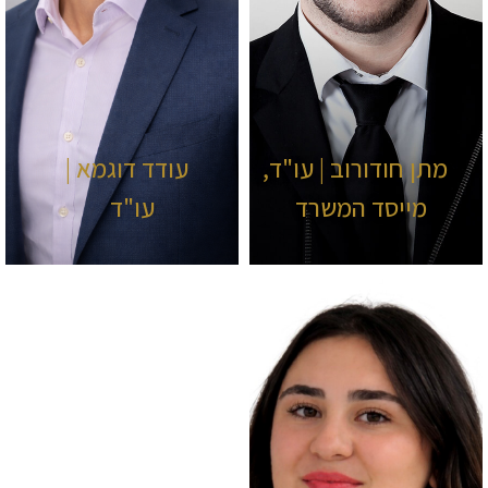
מתן חודורוב | עו"ד,
עודד דוגמא |
מייסד המשרד
עו"ד