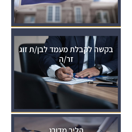
בקשה לקבלת מעמד לבן/ת זוג
זר/ה
הליך מדורג