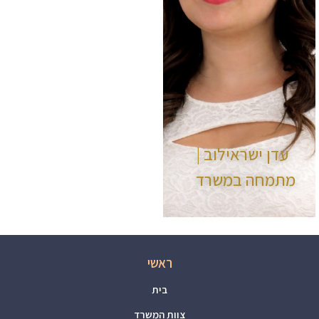
עדן ישראילוב |
מתמחה במשרד
ראשי
בית
צוות המשרד