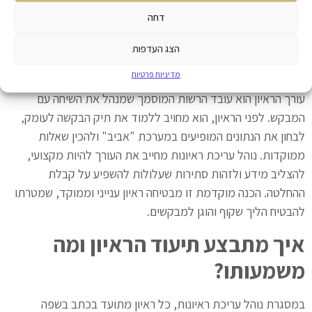
דחה
מי אחראי על עריכת הראיון ומה
הצג העדפות
נדרש ממנו
?
מדיניות פרטיות
עורך הראיון הוא עובד הרשות המוסמך שמנהל את השיחה עם
המבקש. לפני הראיון, הוא מחויב ללמוד את תיק הבקשה לעומק,
לבחון את הנתונים המופיעים במערכת "אביב" ולהכין שאלות
ממוקדות. נוהל עריכת ראיונות מחייב את העורך להיות מקצועי,
להצליב מידע ולזהות סתירות שעלולות להשפיע על קבלת
ההחלטה. הכנה מוקדמת זו מבטיחה ראיון ענייני וממוקד, שמטרתו
להבטיח הליך שקוף והוגן למבקשים.
איך מתבצע תיעוד הראיון ומה
משמעותו
?
במסגרת נוהל עריכת ראיונות, כל ראיון מתועד בכתב בשפה