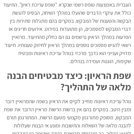
העברית באמצעות טופס רשמי שנקרא "טופס עריכת ראיון". התיעוד
כולל את עיקרי הדברים שהועלו במהלך השיחה, הבסיס להגשת
הבקשה והטענות של המבקש. במקרים בהם מתגלות סתירות בין
דברי המבקש למסמכים, הן מתועדות בפירוט. אירועים חריגים או
הפרעות במהלך הראיון נרשמים גם הם כחלק מהתיעוד. מרואיין
רשאי להגיש מסמכים נוספים במהלך הראיון לחיזוק טענותיו. תיעוד
מדויק וענייני הוא נדבך מרכזי בנוהל עריכת ראיונות ומבטיח
שקיפות, הוגנות ועמידה בנהלים.
שפת הראיון: כיצד מבטיחים הבנה
מלאה של התהליך
?
נוהל עריכת ראיונות מחייב לקיים את הראיון בשפה שהמרואיין דובר
ומבין היטב. במקרים בהם אין ברשות הרשות מראיין הדובר את שפת
המבקש, מסופק מתורגמן מקצועי מטעם הרשות. המתורגמן תורם
להבנה מלאה של השאלות והתשובות ומונע אי הבנות שעלולות
לפגוע בהליך. כך מובטחת תקשורת ברורה ושקופה בין הצדדים.