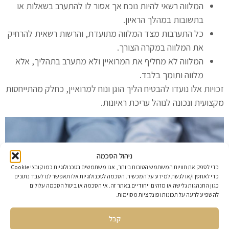
המלווה רשאי להיות נוכח אך אסור לו להתערב בשאלות או
בתשובות במהלך הראיון.
כל התערבות מצד המלווה מתועדת, והרשות רשאית להרחיק
את המלווה במקרה הצורך.
המלווה לא מחליף את המרואיין ולא מתערב בתהליך, אלא
מלווה ותומך בלבד.
זכויות אלו נועדו להבטיח הליך הוגן ונוח למרואיין, כחלק מהתייחסות
מקצועית ונכונה לנוהל עריכת ראיונות.
ניהול הסכמה
כדי לספק את חוויות המשתמש הטובות ביותר, אנו משתמשים בטכנולוגיות כמו קובצי Cookie
כדי לאחסן ו/או לגשת למידע על המכשיר. הסכמה לטכנולוגיות אלו תאפשר לנו לעבד נתונים
כגון התנהגות גלישה או מזהים ייחודיים באתר זה. אי הסכמה או ביטול הסכמה עלולים
להשפיע לרעה על תכונות ופונקציות מסוימות.
קבל