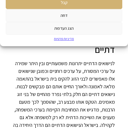
קבל
בהתייחס לפרידה המתבצעת במסגרת נישואים דתיים
אזי הרבנות מעורבת בהליך הפרידה.
דחה
נישואין דתיים: יתרונות
הצג העדפות
השמירה על מסורת ועל חוקים
מדיניות פרטיות
דתיים
לנישואים הדתיים יתרונות משמעותיים ובין היתר שמירה
על ערכי המסורת, על ערכים רוחניים וכמובן שנישואים
אלו מאפשרים לבני הזוג להקים בית בישראל בהתאמה
מלאה לאמונה ולאורך החיים אותם הם מבקשים לבנות.
נישואים דתיים הם חלק בלתי נפרד מהחיים של בני זוג
מאמינים. הטקס אותו מבצע רב, שהוסמך לכך מטעם
הרבנות, מדגיש את המחויבות הקיימת בערכי המשפחה,
מעצים את השייכות הדתית לא רק למשפחה אלא גם
לקהילה. בישראל הנישואים הדתיים הם הדרך היחידה בה