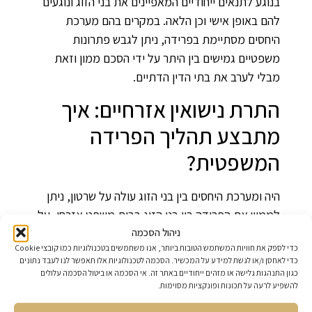
בנוגע לתנאים ייחודיים המאפיינים את בני הזוג ונוגעים
להם באופן אישי וכן הלאה. במקרים בהם מערכת
היחסים מסתיימת בפרידה, ניתן לגבש פתרונות
משפטיים גמישים בין היתר על ידי הסכם ממון וזאת
מבלי לערב את בתי הדין הדתיים.
התרת נישואין אזרחיים: איך
מתבצע תהליך הפרידה
המשפטית?
היה ומערכת היחסים בין בני הזוג עולה על שרטון, ניתן
לממש את הפרידה בין בני הזוג בבית משפט אזרחי, על
ניהול הסכמה
ידי הגשת בקשה להתרת נישואין במסגרתה יבצעו בני
כדי לספק את חוויות המשתמש הטובות ביותר, אנו משתמשים בטכנולוגיות כמו קובצי Cookie
הזוג בין היתר : חלוקת רכוש, קביעת מזונות, משמרות
כדי לאחסן ו/או לגשת למידע על המכשיר. הסכמה לטכנולוגיות אלו תאפשר לנו לעבד נתונים
ילדים וכן הלאה וכל זאת בכפוף לחוקי המדינה בה
כגון התנהגות גלישה או מזהים ייחודיים באתר זה. אי הסכמה או ביטול הסכמה עלולים
להשפיע לרעה על תכונות ופונקציות מסוימות.
נערכו. כל מדינה אשר מאפשרת נישואים אזרחיים
מאפשרת במקביל פרידה באופן מהיר וקל ובטח