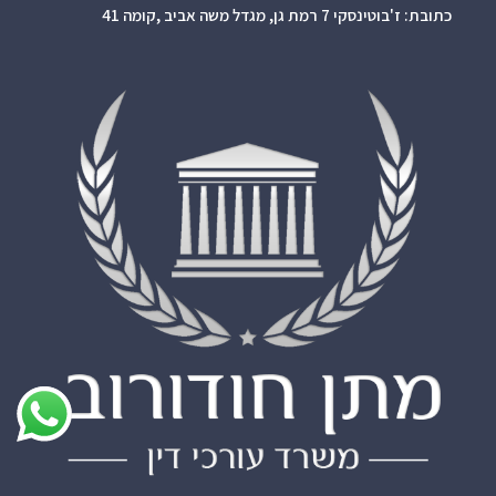
כתובת: ז'בוטינסקי 7 רמת גן, מגדל משה אביב ,קומה 41