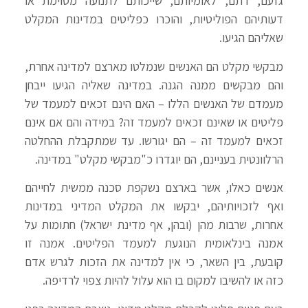
גזעם, דתם, לאומיותם, שייכותם לתנועה מסוימת או
דעותיהם הפוליטיות, והוכרו כפליטים במדינות המקלט
שאליהם הגיעו.
מבקשי מקלט הם האנשים שנמלטו מארצם למדינה אחרת,
והם מבקשים ממנה הגנה. במדינה שאליה הגיעו ייבחן
מעמדם של האנשים הללו – האם הינם זכאים למעמד של
פליטים או שאינם זכאים למעמד זה? במידה והם אם אינם
זכאים למעמד זה – הם יגורשו. עד שמתקבלת ההחלטה
הרלוונטית בעניינם, הם יוגדרו כ"מבקשי מקלט" במדינה.
אנשים כאלו, אשר בארצם נשקפת סכנה ממשית לחייהם
ואף לזכויותיהם, יבקשו את המקלט המדיני במדינות
אחרות, שרבות מהן (ובהן, אף מדינת ישראל) חתומות על
אמנה בינלאומית הנוגעת למעמד הפליטים. אמנה זו
קובעת, בין השאר, כי אין למדינה את הזכות לגרש אדם
כזה או להשיבו למקום בו הוא עלול להיות צפוי לרדיפה.