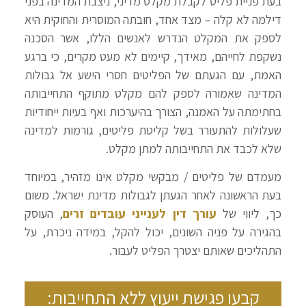
בעת פניית פליט לקבלת מקלט מדיני, ניצבת המדינה בפני
דילמה לא קלה – מצד אחד, חובתה המוסרית והחוקית היא
לספק את המקלט הנדרש לאנשים הללו, אשר הסכנה
נשקפת לחייהם, מאידך, קיימים לא מעט מקרים, כי ברגע
האמת, עם הגעתם של הפליטים חסרי הישע אל גבולות
המדינה שאמורה לספק להם מקלט מתוקף התחייבותה
בחתימתה על האמנה, הצורך בהיערכות ואף בעיות ייחודיות
שעלולות להתעורר בשל קליטת פליטים, גורמות למדינה
שלא לכבד את התחייבותה למתן מקלט.
מעמדם של פליטים / מבקשי מקלט אינו מזהיר, במיוחד
בעת הראשונה לאחר הגעתן לגבולות מדינת ישראל. משום
כך, ליווי של
עורך דין לענייני עובדים זרים
, העוסק
בהגירה על פניה השונים, יכול להקל, במידה ניכרת, על
התהליכים שאותם יצטרך הפליט לעבור.
קבעו פגישת ייעוץ ללא התחייבות: