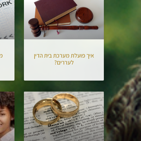
איך פועלת מערכת בית הדין
מה
לעררים?