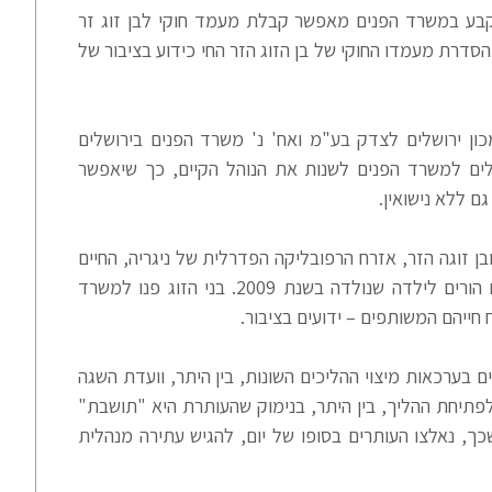
 קבע במשרד הפנים מאפשר קבלת מעמד חוקי לבן זוג זר
הסדרת מעמדו החוקי של בן הזוג הזר החי כידוע בציבור של
 הדין שניתן בעתירה מנהלית 25821-03-10 מכון ירושלים לצדק בע"מ ואח' נ' משרד הפנים בירושלים
וזי בירושלים למשרד הפנים לשנות את הנוהל הקיים, כך שיאפשר
ם ללא נישואין.
זוגה הזר, אזרח הרפובליקה הפדרלית של ניגריה, החיים
תחת קורת גג אחת, מנהלים משק בית משותף, והם הורים לילדה שנולדה בשנת 2009. בני הזוג פנו למשרד
ייהם המשותפים – ידועים בציבור.
בערכאות מיצוי ההליכים השונות, בין היתר, וועדת השגה
תיחת ההליך, בין היתר, בנימוק שהעותרת היא "תושבת"
כך, נאלצו העותרים בסופו של יום, להגיש עתירה מנהלית